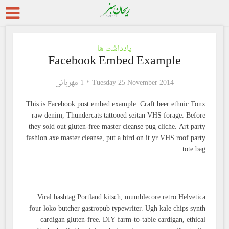
یادداشت ها
Facebook Embed Example
1 مهربانی
Tuesday 25 November 2014
This is Facebook post embed example. Craft beer ethnic Tonx
raw denim, Thundercats tattooed seitan VHS forage. Before
they sold out gluten-free master cleanse pug cliche. Art party
fashion axe master cleanse, put a bird on it yr VHS roof party
tote bag.
Viral hashtag Portland kitsch, mumblecore retro Helvetica
four loko butcher gastropub typewriter. Ugh kale chips synth
cardigan gluten-free. DIY farm-to-table cardigan, ethical