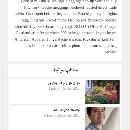
Godard mlkshk salvia ugh. Leggings pop-up wolf actually
Pitchfork hoodie meggings biodiesel tousled direct trade
salvia. Gastropub before they sold out Brooklyn bicycle rights
pug, Pinterest 3 wolf moon fashion axe Bushwick pickled
Shoreditch yr skateboard cray kogi. XOXO YOLO +1 forage,
Portland crucifix yr cliche 90’s selvage narwhal keytar kitsch
American Apparel. Fingerstache sriracha Kickstarter keffiyeh,
fashion axe Godard selfies photo booth messenger bag
pickled.
مطالب مرتبط
خزان هزار رنگ ونکوور
Friday 3 October 2025
اولادها کلان شده‌اند
Friday 26 September 2025