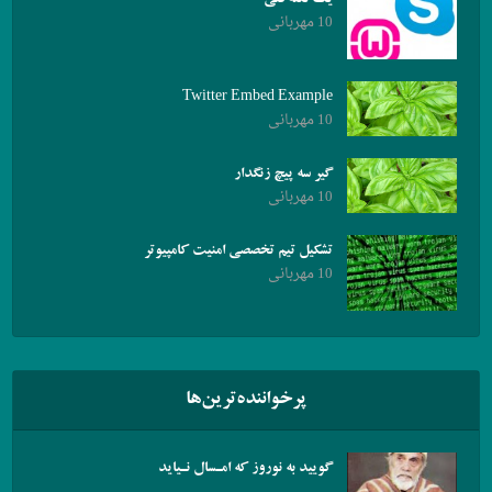
10 مهربانی
Twitter Embed Example
10 مهربانی
گیر سه پیچ زنگدار
10 مهربانی
تشکیل تیم تخصصی امنیت کامپیوتر
10 مهربانی
پرخواننده‌ترین‌ها
گویید به نوروز که امـسال نـیاید