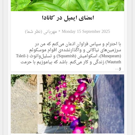
امضای ایمیل در کانادا
Monday 15 September 2025
مهربانی (نظر شما)
با احترام و سپاس فراوان اذعان می‌کنم که من در
سرزمین‌های نیاکانی و واگذار‌نشده‌ی اقوام موسکوئم
(Musqueam)، اسکوا‌میش (Squamish) و تسلیل‌واتوث (Tsleil-
Waututh) زندگی و کار می‌کنم. باشد که بیاموزیم با حرمت
و...