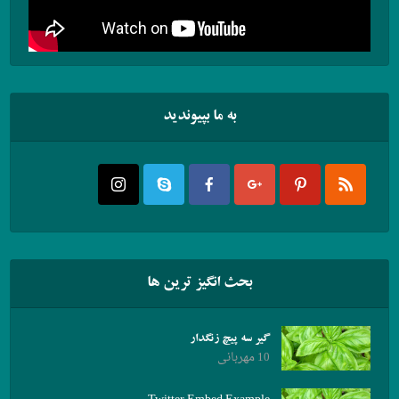
به ما بپیوندید
بحث انگیز ترین ها
گیر سه پیچ زنگدار
10 مهربانی