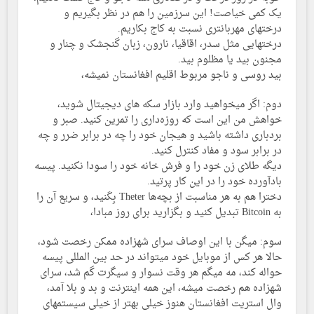
یک کمی خیاصت! این سرزمین را هم در نظر بگیریم و
درختهای مهربانتری نسبت به کاج بکاریم.
درختهایی مثل سدر، اقاقیا، نارون، زبان گنجشک و چنار و
مجنون بید یا مظلوم بید.
بید روسی و ناجو مربوط اقلیم افغانستان نمیشه،
دوم: اگر میخواهید وارد بازار سکه های دیجیتال شوید،
خواهش من این است که روزه‌داری را تمرین کنید. صبر و
بردباری داشته باشید و هیجان خود را چه در برابر ضرر و چه
در برابر سود و مفاد کنترل کنید.
دیگه طلای زن خود را و فرش خانه خود را سودا نکنید. پیسه
بادآورده خود را در این کار پرتید.
دخترا هم به هر مناسبت از بچه‌ها Theter بِکَنید، و سریع آن را
به Bitcoin تبدیل کنید و بگزارید برای روز مبادا،
سوم: میگن با این اوصاف سرای شهزاده ممکن رخصت شود،
حالا هر کس از موبایل خود میتواند در حد بین المللی پیسه
حواله کند، مه میگم هر وقت نسوار و سیگرت گم شد، سرای
شهزاده هم رخصت میشه، این همه اینترنت و بد و بلا آمد،
وال استریت افغانستان هنوز خیلی بهتر از خیلی سیستمهای