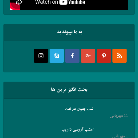
به ما بپیوندید
بحث انگیز ترین ها
شب جنون درخت
11 مهربانی
امشب آروسی داریم.
1 مهربانی