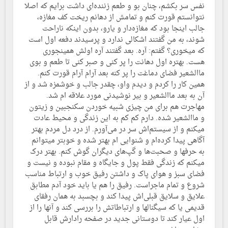
نفس سر بکشم، چنان بو و طعم زننده‌ای داشت برایم که اصلا
نتوانستم قورت کنم و تمامش از دهانم ریخت کف مغازه،
جالب اینجا بود که مغازه‌دار و یارو، بدون اینکه ناراحت
شوند، به من گفتند اشکالی ندارد و پرسیدند دفعه اول است
که میخوری؟ گفتم: آره. بعد گفتند آره اولش همینجوری
هست. بهتره اول دهانت را پر کنی و صبر کنی تا طعم و بوی
ماالشعیر فضای دماغت را پر کنه بعد آرام آرام قورت کنم.
همین کار را کردم و دیدم واو، چقدر جالب و خوشمزه شد و از
آن به بعد ماالشعیر و بیر نوشیدنی مورد علاقه ام شد.
مهاجرت هم برای من چیزی شبیه خوردن سکنجبین و زیتون
و ماالشعیر شده. دارم کم کم به این زندگی و محیط عادت
میکنم و از سیستم‌اش سر در می‌آورم. از درد دل مردم بهتر
آگاهی پیدا کرده‌ام و شنوایی ام بهتر شده و خوبتر میتوانم
به حرفها و صحبت‌ها و گپ‌های دیگران گوش کنم. بهتر درک
میکنم که زندگی فقط پول و جایگاه و مقام نبوده و نیست و
فضای سبز و هوای پاک و داشتن رفیق خوب و ارتباط مناسب
شروع و تمام ماجراست. رفیق را هم یا باید خود آدم مطابق
علایق و سلایق قبلی‌اش پیدا کند و بچسبد به همان رفقای
قدیمی یا که سیگنالها و ارتباطاتش را بررسی کند و آنها را از
اول عیار کند تا دوستانی جدید در صفحه رادارش قابل