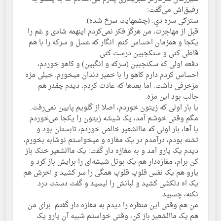
رفیق‌اش می‌گفت:
سترګې سره دي. (چشمهایت سرخ شده)
قبل از مهاجرت، من هرگز فکر نمی‌کردم اینهمه شادی و غم را
یکجا و همزمان احساس کنم. انگار که عسل و سرکه را با هم
قاطی کنی و سنکجبین درست کنی.
دفعه اولی که سکنجبین (سرکه و انگبین) و کاهو خوردم،
احساس کردم دارم کاهو را با خمیر دندان میخورم. خیلی مزه
مزخرفی داشت. اما بعدها که عادت کردم، دیدم چقدر هم
جالب بود این مزه.
یا بار اولی که زیتون خوردم، اصلا از گلویم پایین نمی‌رفت.
مگم وقتی خوشم آمد، یک شیشه زیتون را یکجا می‌خوردم.
یا آها، بار اولی که ماالشعیر خالص خوردم، تابستان بود و
تشنه بودم، درآمدم در یک مغازه و میخواستم نوشابه بخورم،
دیدم یک یارو آمد و به مغازه دار گفت: یک ماالشعیر خنک باز
کن برام، مغازه‌دار هم یک بوتل شیشه‌ای را برایش باز کرد و
یارو هم یک نفس قلوپ قلوپ همگی را سر کشید و آخرش هم
یک اه دلکشی کشید و لبانش را لیسید و گفت دستت درد
نکنه، چسبید.
من هم وقتی این منظره را دیدم به مغازه دار گفتم: برای من
هم یک ماالشعیر باز کن، وقتی خواستم شبیه آن یارو یک