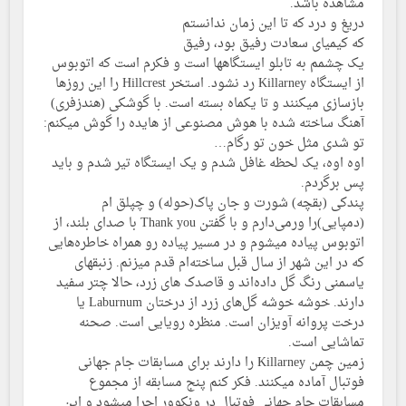
مشاهده باشد.
دریغ و درد که تا این زمان ندانستم
که کیمیای سعادت رفیق بود، رفیق
یک چشمم به تابلو ایستگاهها است و فکرم است که اتوبوس
از ایستگاه Killarney رد نشود. استخر Hillcrest را این روزها
بازسازی میکنند و تا یکماه بسته است. با گوشکی (هندزفری)
آهنگ ساخته شده با هوش مصنوعی از هایده را گوش میکنم:
تو شدی مثل خون تو رگام…
اوه اوه، یک لحظه غافل شدم و یک ایستگاه تیر شدم و باید
پس برگردم.
پندکی (بقچه) شورت و جان پاک(حوله) و چپلق ام
(دمپایی)را ورمی‌دارم و با گفتن Thank you با صدای بلند، از
اتوبوس پیاده میشوم و در مسیر پیاده رو همراه خاطره‌هایی
که در این شهر از سال قبل ساخته‌ام قدم میزنم. زنبقهای
یاسمنی رنگ گل داده‌اند و قاصدک های زرد، حالا چتر سفید
دارند. خوشه خوشه گل‌های زرد از درختان Laburnum یا
درخت پروانه آویزان است. منظره رویایی است. صحنه
تماشایی است.
زمین چمن Killarney را دارند برای مسابقات جام جهانی
فوتبال آماده میکنند. فکر کنم پنج مسابقه از مجموع
مسابقات جام جهانی فوتبال در ونکوور اجرا میشود و این