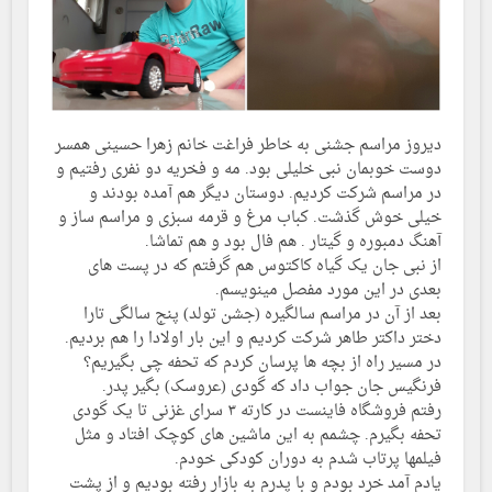
دیروز مراسم جشنی به خاطر فراغت خانم زهرا حسینی همسر
دوست خوبمان نبی خلیلی بود. مه و فخریه دو نفری رفتیم و
در مراسم شرکت کردیم. دوستان دیگر هم آمده بودند و
خیلی خوش گذشت. کباب مرغ و قرمه سبزی و مراسم ساز و
آهنگ دمبوره و گیتار . هم فال بود و هم تماشا.
از نبی جان یک گیاه کاکتوس هم گرفتم که در پست های
بعدی در این مورد مفصل مینویسم.
بعد از آن در مراسم سالگیره (جشن تولد) پنج سالگی تارا
دختر داکتر طاهر شرکت کردیم و این بار اولادا را هم بردیم.
در مسیر راه از بچه ها پرسان کردم که تحفه چی بگیریم؟
فرنگیس جان جواب داد که گودی (عروسک) بگیر پدر.
رفتم فروشگاه فاینست در کارته ۳ سرای غزنی تا یک گودی
تحفه بگیرم. چشمم به این ماشین های کوچک افتاد و مثل
فیلمها پرتاب شدم به دوران کودکی خودم.
یادم آمد خرد بودم و با پدرم به بازار رفته بودیم و از پشت